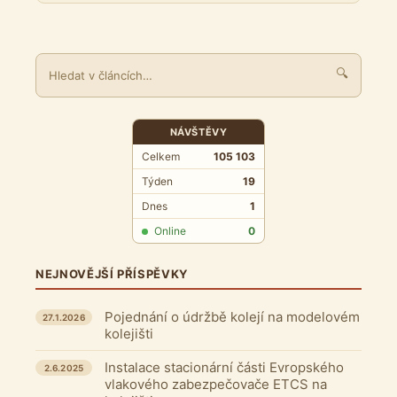
🔍
NÁVŠTĚVY
Celkem
105 103
Týden
19
Dnes
1
Online
0
NEJNOVĚJŠÍ PŘÍSPĚVKY
Pojednání o údržbě kolejí na modelovém
27.1.2026
kolejišti
Instalace stacionární části Evropského
2.6.2025
vlakového zabezpečovače ETCS na