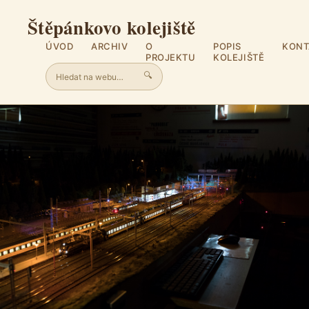
Štěpánkovo kolejiště
ÚVOD
ARCHIV
O
POPIS
KONT
PROJEKTU
KOLEJIŠTĚ
🔍